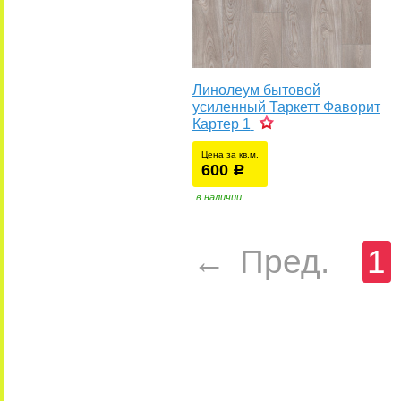
Линолеум бытовой
усиленный Таркетт Фаворит
Картер 1
Цена за кв.м.
600
уб.
р
у
в наличии
←
Пред.
1