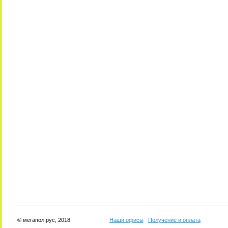
© мегапол.рус, 2018
Наши офисы
Получение и оплата