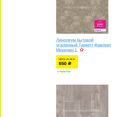
Линолеум бытовой
усиленный Таркетт Фаворит
Мерилин 1
Цена за кв.м.
650
уб.
р
у
в наличии