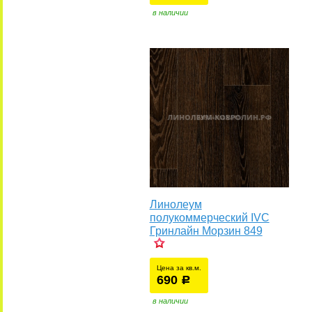
в наличии
Линолеум
полукоммерческий IVC
Гринлайн Морзин 849
Цена за кв.м.
690
уб.
р
у
в наличии