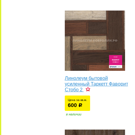
Линолеум бытовой
усиленный Таркетт Фаворит
Стобо 2
Цена за кв.м.
600
уб.
р
у
в наличии