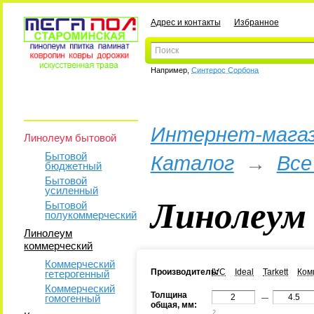
Адрес и контакты
Избранное
Например,
Синтерос Сорбона
Интернет-магаз
Линолеум бытовой
Бытовой
Каталог
→
Все
бюджетный
Бытовой
усиленный
Линолеум
Бытовой
полукоммерческий
Линолеум
коммерческий
Коммерческий
Производитель:
IVC
Ideal
Tarkett
Ком
гетерогенный
Коммерческий
Толщина
гомогенный
—
общая, мм:
2