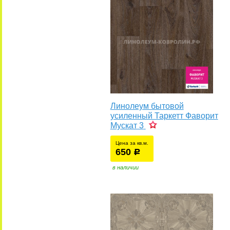
Линолеум бытовой
усиленный Таркетт Фаворит
Мускат 3
Цена за кв.м.
650
уб.
р
у
в наличии