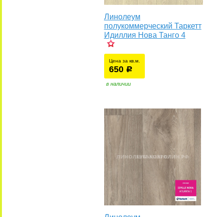
Линолеум
полукоммерческий Таркетт
Идиллия Нова Танго 4
Цена за кв.м.
650
уб.
р
у
в наличии