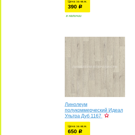
Цена за кв.м.
390
уб.
р
у
в наличии
Линолеум
полукоммерческий Идеал
Ультра Дуб 1167
Цена за кв.м.
650
уб.
р
у