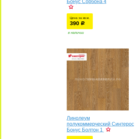
Бонус Сорбона 4
Цена за кв.м.
390
уб.
р
у
в наличии
Линолеум
полукоммерческий Синтерос
Бонус Болтон 1