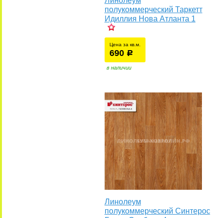
Линолеум
полукоммерческий Таркетт
Идиллия Нова Атланта 1
у
Цена за кв.м.
690
уб.
р
в наличии
Линолеум
полукоммерческий Синтерос