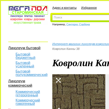
Адрес и контакты
Избранное
Например,
Синтерос Сорбона
Интернет-магазин линолеум-ковролин
Линолеум бытовой
Ковролин Канны 38
Бытовой
бюджетный
Ковролин Ка
Бытовой
усиленный
Бытовой
полукоммерческий
Линолеум
коммерческий
Коммерческий
гетерогенный
Коммерческий
гомогенный