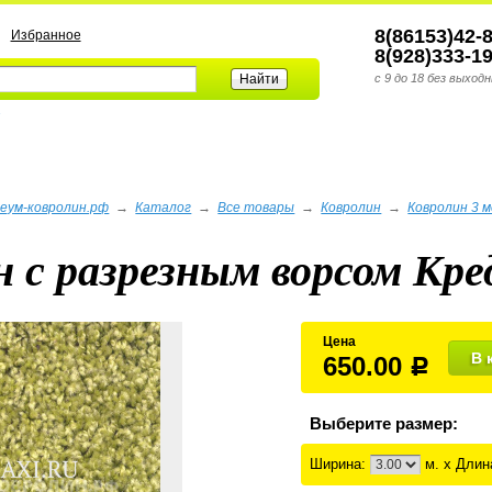
8(86153)42-
Избранное
8(928)333-1
с 9 до 18 без выходн
а
еум-ковролин.рф
→
Каталог
→
Все товары
→
Ковролин
→
Ковролин 3 
 с разрезным ворсом Кре
Цена
В 
650.00
Р
Выберите размер:
Ширина:
м. x Длин