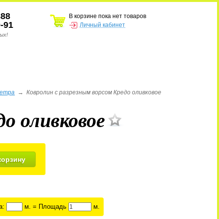
888
В корзине пока нет товаров
9-91
Личный кабинет
ых!
метра
→
Ковролин с разрезным ворсом Кредо оливковое
до оливковое
корзину
а:
м. = Площадь
м.