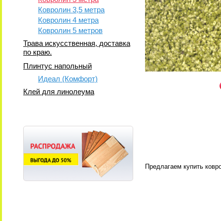
Ковролин 3,5 метра
Ковролин 4 метра
Ковролин 5 метров
Трава искусственная, доставка
по краю.
Плинтус напольный
Идеал (Комфорт)
Клей для линолеума
Предлагаем купить ковро