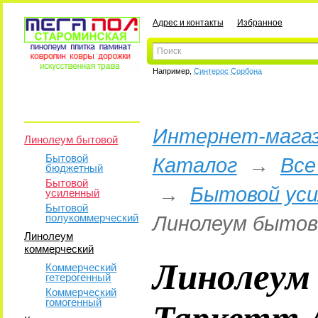
Адрес и контакты
Избранное
Например,
Синтерос Сорбона
Интернет-магаз
Линолеум бытовой
Бытовой
Каталог
→
Все
бюджетный
Бытовой
→
Бытовой ус
усиленный
Бытовой
полукоммерческий
Линолеум бытов
Линолеум
коммерческий
Линолеум
Коммерческий
гетерогенный
Коммерческий
Таркетт 
гомогенный