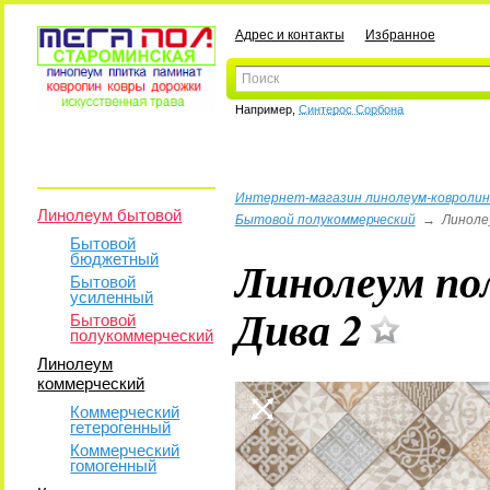
Адрес и контакты
Избранное
Например,
Синтерос Сорбона
Интернет-магазин линолеум-ковролин
Линолеум бытовой
Бытовой полукоммерческий
→
Линоле
Бытовой
бюджетный
Линолеум по
Бытовой
усиленный
Дива 2
Бытовой
полукоммерческий
Линолеум
коммерческий
Коммерческий
гетерогенный
Коммерческий
гомогенный