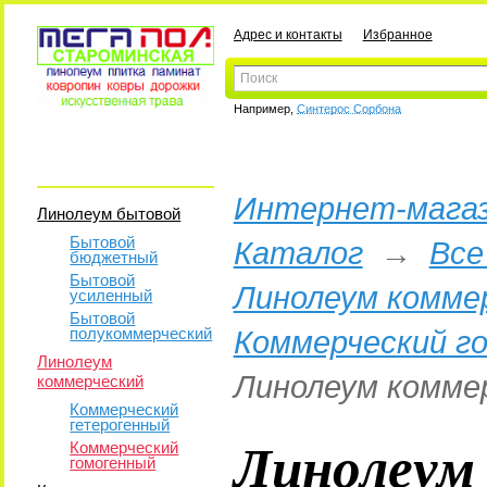
Адрес и контакты
Избранное
Например,
Синтерос Сорбона
Интернет-магаз
Линолеум бытовой
Бытовой
Каталог
→
Все
бюджетный
Бытовой
Линолеум комме
усиленный
Бытовой
полукоммерческий
Коммерческий г
Линолеум
Линолеум коммер
коммерческий
Коммерческий
гетерогенный
Линолеум
Коммерческий
гомогенный