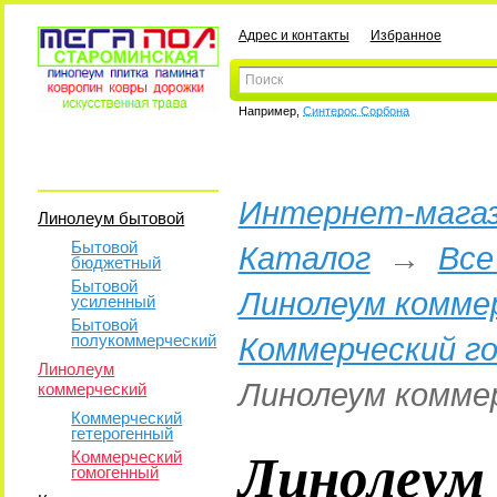
Адрес и контакты
Избранное
Например,
Синтерос Сорбона
Интернет-магаз
Линолеум бытовой
Бытовой
Каталог
→
Все
бюджетный
Бытовой
Линолеум комме
усиленный
Бытовой
полукоммерческий
Коммерческий г
Линолеум
Линолеум коммер
коммерческий
Коммерческий
гетерогенный
Линолеум
Коммерческий
гомогенный