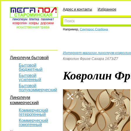
Адрес и контакты
Избранное
Например,
Синтерос Сорбона
Интернет-магазин линолеум-ковролин
Линолеум бытовой
Ковролин Фризе Сахара 1673/Z7
Бытовой
бюджетный
Ковролин Фр
Бытовой
усиленный
Бытовой
полукоммерческий
Линолеум
коммерческий
Коммерческий
гетерогенный
Коммерческий
гомогенный