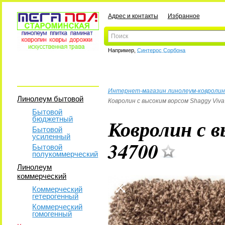
Адрес и контакты
Избранное
Например,
Синтерос Сорбона
Интернет-магазин линолеум-ковролин
Линолеум бытовой
Ковролин с высоким ворсом Shaggy Viva
Бытовой
бюджетный
Ковролин с в
Бытовой
усиленный
34700
Бытовой
полукоммерческий
Линолеум
коммерческий
Коммерческий
гетерогенный
Коммерческий
гомогенный